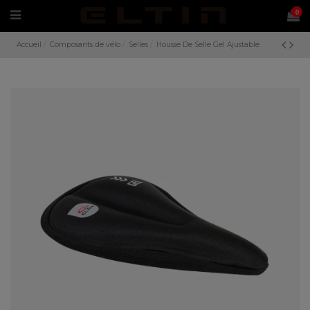
0
Accueil
Composants de vélo
Selles
Housse De Selle Gel Ajustable