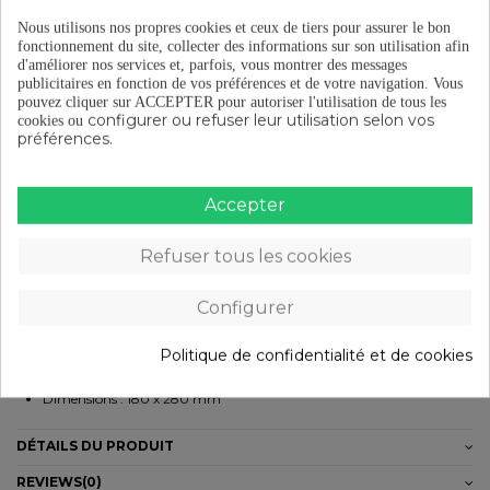
Nous utilisons nos propres cookies et ceux de tiers pour assurer le bon
Livraison gratuite à partir de 29 €
fonctionnement du site, collecter des informations sur son utilisation afin
d'améliorer nos services et, parfois, vous montrer des messages
publicitaires en fonction de vos préférences et de votre navigation.
Vous
pouvez cliquer sur ACCEPTER pour autoriser l'utilisation de tous les
Retours gratuits (15 jours)
configurer ou refuser leur utilisation selon vos
cookies ou
préférences.
Paiement en plusieurs fois à partir de 29 €
Accepter
Refuser tous les cookies
DESCRIPTION
Configurer
Matière: Gel Tissu doux et résistant
Caractéristiques:
Politique de confidentialité et de cookies
Poids : 265 g
Dimensions : 180 x 280 mm
DÉTAILS DU PRODUIT
REVIEWS
(0)