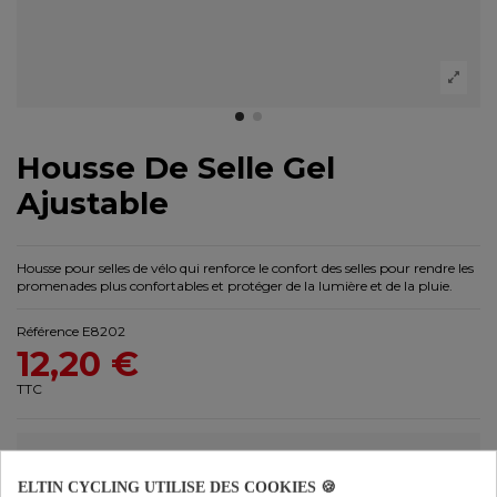
Housse De Selle Gel
Ajustable
Housse pour selles de vélo qui renforce le confort des selles pour rendre les
promenades plus confortables et protéger de la lumière et de la pluie.
Référence
E8202
12,20 €
TTC
ELTIN CYCLING UTILISE DES COOKIES 🍪