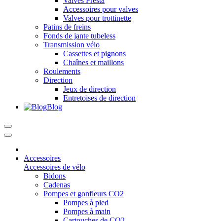
Valves Presta
Accessoires pour valves
Valves pour trottinette
Patins de freins
Fonds de jante tubeless
Transmission vélo
Cassettes et pignons
Chaînes et maillons
Roulements
Direction
Jeux de direction
Entretoises de direction
Blog
Accessoires
Accessoires de vélo
Bidons
Cadenas
Pompes et gonfleurs CO2
Pompes à pied
Pompes à main
Cartouches de CO2