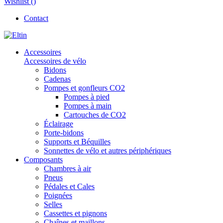
Wishlist (
)
Contact
Accessoires
Accessoires de vélo
Bidons
Cadenas
Pompes et gonfleurs CO2
Pompes à pied
Pompes à main
Cartouches de CO2
Éclairage
Porte-bidons
Supports et Béquilles
Sonnettes de vélo et autres périphériques
Composants
Chambres à air
Pneus
Pédales et Cales
Poignées
Selles
Cassettes et pignons
Chaînes et maillons