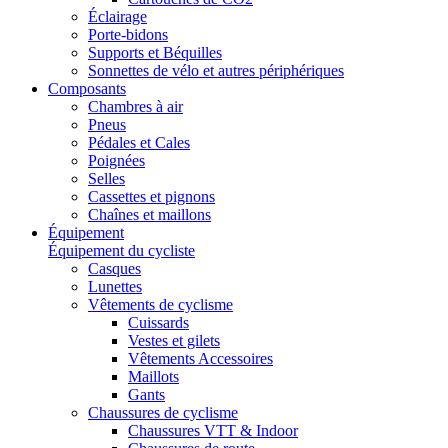
Éclairage
Porte-bidons
Supports et Béquilles
Sonnettes de vélo et autres périphériques
Composants
Chambres à air
Pneus
Pédales et Cales
Poignées
Selles
Cassettes et pignons
Chaînes et maillons
Équipement
Équipement du cycliste
Casques
Lunettes
Vêtements de cyclisme
Cuissards
Vestes et gilets
Vêtements Accessoires
Maillots
Gants
Chaussures de cyclisme
Chaussures VTT & Indoor