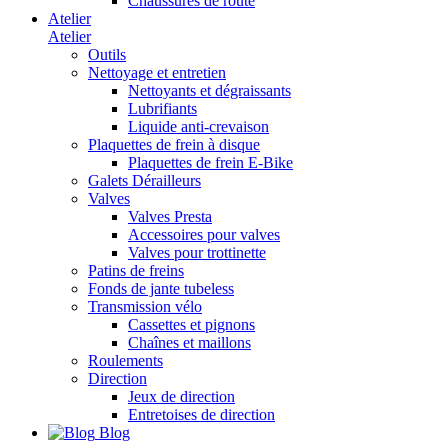
Chaussures de route
Atelier
Atelier
Outils
Nettoyage et entretien
Nettoyants et dégraissants
Lubrifiants
Liquide anti-crevaison
Plaquettes de frein à disque
Plaquettes de frein E-Bike
Galets Dérailleurs
Valves
Valves Presta
Accessoires pour valves
Valves pour trottinette
Patins de freins
Fonds de jante tubeless
Transmission vélo
Cassettes et pignons
Chaînes et maillons
Roulements
Direction
Jeux de direction
Entretoises de direction
Blog