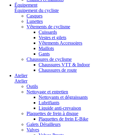
Équipement
Équipement du cycliste
Casques
Lunettes
Vêtements de cyclisme
Cuissards
Vestes et gilets
Vêtements Accessoires
Maillots
Gants
Chaussures de cyclisme
Chaussures VTT & Indoor
Chaussures de route
Atelier
Atelier
Outils
Nettoyage et entretien
Nettoyants et dégraissants
Lubrifiants
Liquide anti-crevaison
Plaquettes de frein à disque
Plaquettes de frein E-Bike
Galets Dérailleurs
Valves