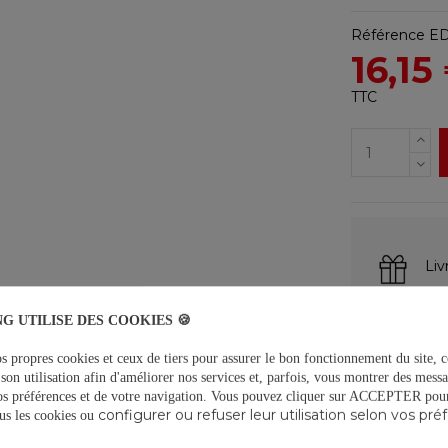
Référence
E
16,15
TTC
Liv
Ret
G UTILISE DES COOKIES 🍪
Pai
s propres cookies et ceux de tiers pour assurer le bon fonctionnement du site, c
son utilisation afin d'améliorer nos services et, parfois, vous montrer des messa
os préférences et de votre navigation.
Vous pouvez cliquer sur ACCEPTER pour 
configurer ou refuser leur utilisation selon vos pré
tous les cookies ou
DESCRIPTIO