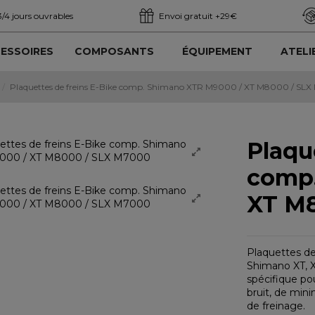
3/4 jours ouvrables
Envoi gratuit +29€
ESSOIRES
COMPOSANTS
ÉQUIPEMENT
ATELI
Plaquettes de freins E-Bike comp. Shimano XTR M9000 / XT M8000 / SL
Plaqu
comp.
XT M8
Plaquettes de
Shimano XT, X
spécifique pou
bruit, de mini
de freinage.