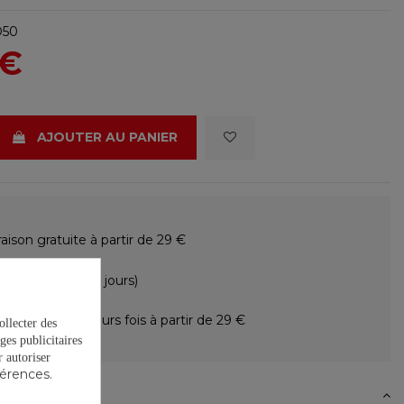
D50
 €
AJOUTER AU PANIER
raison gratuite à partir de 29 €
ours gratuits (15 jours)
ement en plusieurs fois à partir de 29 €
ollecter des
ges publicitaires
autoriser
férences.
N