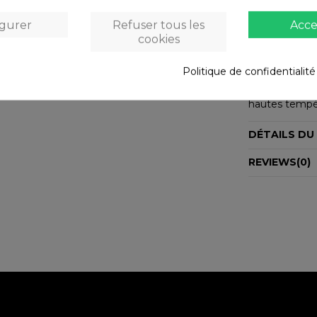
Compatible a
igurer
Refuser tous les
Acce
M8000, M8100
cookies
M6000 and M61
R317, R515, R
Politique de confidentialit
VAE, fritté et
Amélioration 
hautes tempér
DÉTAILS DU
REVIEWS
(0)