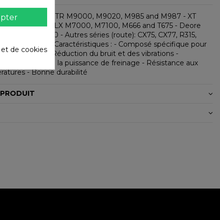
vec Shimano: - XTR M9000, M9020, M985 and M987 - XT
pter
 and M785 - SLX M7000, M7100, M666 and T675 - Deore
5 - Alfine S700 - Autres séries (route): CX75, CX77, R315,
517, R785, RS785Caractéristiques : - Composé spécifique pour
é et de cookies
 sans amiante. - Réduction du bruit et des vibrations -
du toucher et de la puissance de freinage - Résistance aux
atures - Bonne durabilité
 PRODUIT