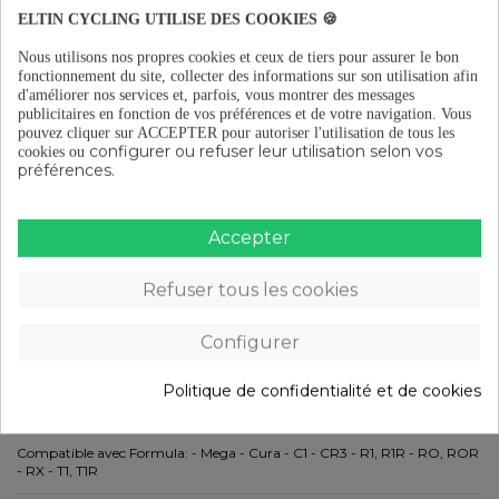
ELTIN CYCLING UTILISE DES COOKIES 🍪
TTC
Nous utilisons nos propres cookies et ceux de tiers pour assurer le bon
fonctionnement du site, collecter des informations sur son utilisation afin
d'améliorer nos services et, parfois, vous montrer des messages
publicitaires en fonction de vos préférences et de votre navigation.
Vous
pouvez cliquer sur ACCEPTER pour autoriser l'utilisation de tous les
configurer ou refuser leur utilisation selon vos
cookies ou
Livraison gratuite à partir de 29 €
préférences.
Accepter
Retours gratuits (15 jours)
Refuser tous les cookies
Paiement en plusieurs fois à partir de 29 €
Configurer
Politique de confidentialité et de cookies
DESCRIPTION
Compatible avec Formula: - Mega - Cura - C1 - CR3 - R1, R1R - RO, ROR
- RX - T1, T1R