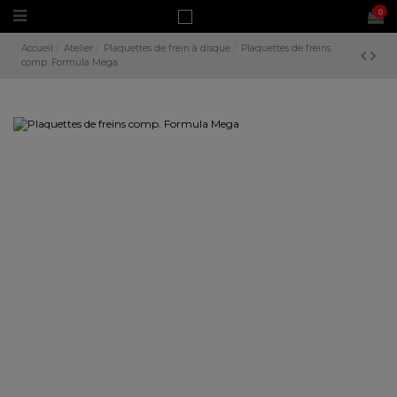
0
Accueil
Atelier
Plaquettes de frein à disque
Plaquettes de freins
comp. Formula Mega