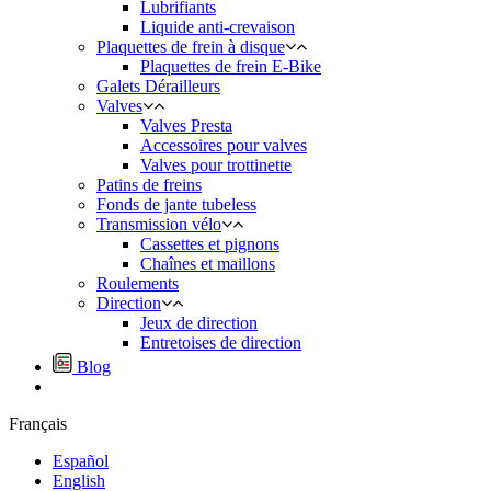
Lubrifiants
Liquide anti-crevaison
Plaquettes de frein à disque
Plaquettes de frein E-Bike
Galets Dérailleurs
Valves
Valves Presta
Accessoires pour valves
Valves pour trottinette
Patins de freins
Fonds de jante tubeless
Transmission vélo
Cassettes et pignons
Chaînes et maillons
Roulements
Direction
Jeux de direction
Entretoises de direction
Blog
Français
Español
English