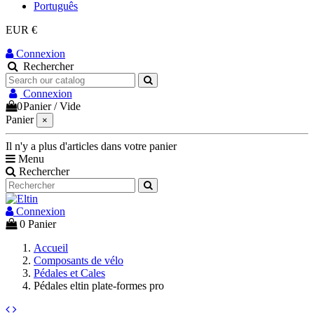
Português
EUR €
Connexion
Rechercher
Connexion
0
Panier
/
Vide
Panier
×
Il n'y a plus d'articles dans votre panier
Menu
Rechercher
Connexion
0
Panier
Accueil
Composants de vélo
Pédales et Cales
Pédales eltin plate-formes pro