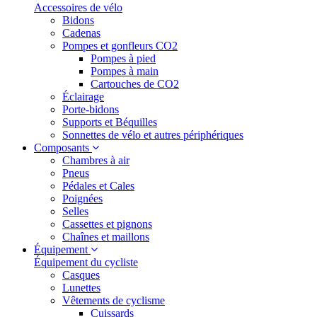
Accessoires de vélo
Bidons
Cadenas
Pompes et gonfleurs CO2
Pompes à pied
Pompes à main
Cartouches de CO2
Éclairage
Porte-bidons
Supports et Béquilles
Sonnettes de vélo et autres périphériques
Composants
Chambres à air
Pneus
Pédales et Cales
Poignées
Selles
Cassettes et pignons
Chaînes et maillons
Équipement
Équipement du cycliste
Casques
Lunettes
Vêtements de cyclisme
Cuissards