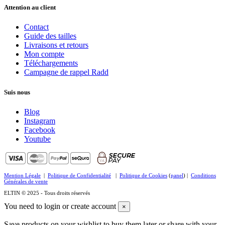
Attention au client
Contact
Guide des tailles
Livraisons et retours
Mon compte
Téléchargements
Campagne de rappel Radd
Suis nous
Blog
Instagram
Facebook
Youtube
Mention Légale
|
Politique de Confidentialité
|
Politique de Cookies
(
panel
) |
Conditions
Générales de vente
ELTIN © 2025 - Tous droits réservés
You need to login or create account
×
Save products on your wishlist to buy them later or share with your