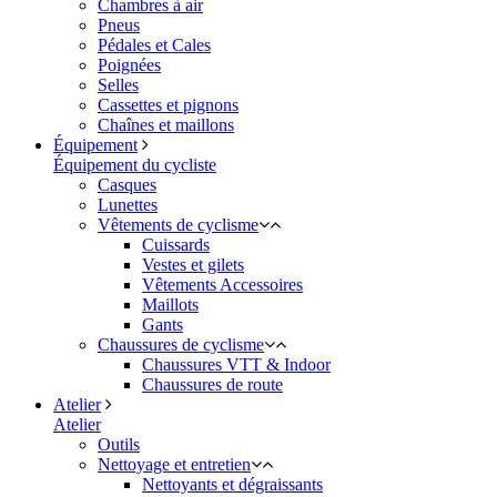
Chambres à air
Pneus
Pédales et Cales
Poignées
Selles
Cassettes et pignons
Chaînes et maillons
Équipement
Équipement du cycliste
Casques
Lunettes
Vêtements de cyclisme
Cuissards
Vestes et gilets
Vêtements Accessoires
Maillots
Gants
Chaussures de cyclisme
Chaussures VTT & Indoor
Chaussures de route
Atelier
Atelier
Outils
Nettoyage et entretien
Nettoyants et dégraissants