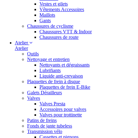
Vestes et gilets
Vêtements Accessoires
Maillots
Gants
Chaussures de cyclisme
Chaussures VTT & Indoor
Chaussures de route
Atelier
Atelier
Outils
Nettoyage et entretien
Nettoyants et dégraissants
Lubrifiants
Liquide anti-crevaison
Plaquettes de frein à disque
Plaquettes de frein E-Bike
Galets Dérailleurs
Valves
Valves Presta
Accessoires pour valves
Valves pour trottinette
Patins de freins
Fonds de jante tubeless
Transmission vélo
Cassettes et pignons