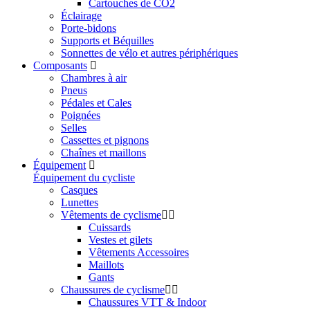
Cartouches de CO2
Éclairage
Porte-bidons
Supports et Béquilles
Sonnettes de vélo et autres périphériques
Composants
Chambres à air
Pneus
Pédales et Cales
Poignées
Selles
Cassettes et pignons
Chaînes et maillons
Équipement
Équipement du cycliste
Casques
Lunettes
Vêtements de cyclisme
Cuissards
Vestes et gilets
Vêtements Accessoires
Maillots
Gants
Chaussures de cyclisme
Chaussures VTT & Indoor