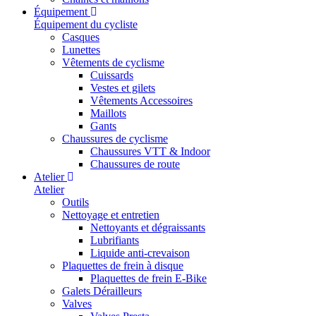
Équipement
Équipement du cycliste
Casques
Lunettes
Vêtements de cyclisme
Cuissards
Vestes et gilets
Vêtements Accessoires
Maillots
Gants
Chaussures de cyclisme
Chaussures VTT & Indoor
Chaussures de route
Atelier
Atelier
Outils
Nettoyage et entretien
Nettoyants et dégraissants
Lubrifiants
Liquide anti-crevaison
Plaquettes de frein à disque
Plaquettes de frein E-Bike
Galets Dérailleurs
Valves