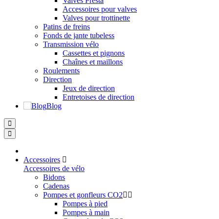
Valves Presta
Accessoires pour valves
Valves pour trottinette
Patins de freins
Fonds de jante tubeless
Transmission vélo
Cassettes et pignons
Chaînes et maillons
Roulements
Direction
Jeux de direction
Entretoises de direction
Blog
Accessoires
Accessoires de vélo
Bidons
Cadenas
Pompes et gonfleurs CO2
Pompes à pied
Pompes à main