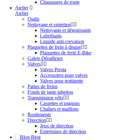
Chaussures de route
Atelier
Atelier
Outils
Nettoyage et entretien
Nettoyants et dégraissants
Lubrifiants
Liquide anti-crevaison
Plaquettes de frein à disque
Plaquettes de frein E-Bike
Galets Dérailleurs
Valves
Valves Presta
Accessoires pour valves
Valves pour trottinette
Patins de freins
Fonds de jante tubeless
Transmission vélo
Cassettes et pignons
Chaînes et maillons
Roulements
Direction
Jeux de direction
Entretoises de direction
Blog