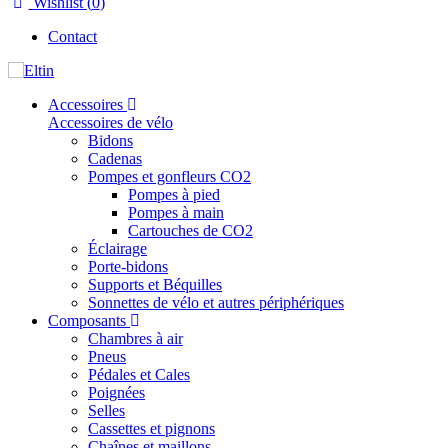
Wishlist (
0
)
Contact
Accessoires
Accessoires de vélo
Bidons
Cadenas
Pompes et gonfleurs CO2
Pompes à pied
Pompes à main
Cartouches de CO2
Éclairage
Porte-bidons
Supports et Béquilles
Sonnettes de vélo et autres périphériques
Composants
Chambres à air
Pneus
Pédales et Cales
Poignées
Selles
Cassettes et pignons
Chaînes et maillons