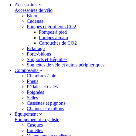
Accessoires
Accessoires de vélo
Bidons
Cadenas
Pompes et gonfleurs CO2
Pompes à pied
Pompes à main
Cartouches de CO2
Éclairage
Porte-bidons
Supports et Béquilles
Sonnettes de vélo et autres périphériques
Composants
Chambres à air
Pneus
Pédales et Cales
Poignées
Selles
Cassettes et pignons
Chaînes et maillons
Équipement
Équipement du cycliste
Casques
Lunettes
Vêtements de cyclisme