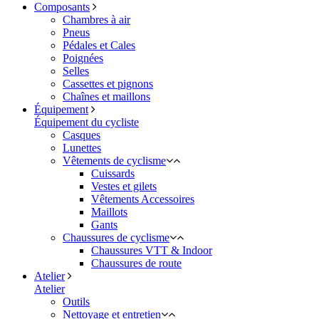
Composants
Chambres à air
Pneus
Pédales et Cales
Poignées
Selles
Cassettes et pignons
Chaînes et maillons
Équipement
Équipement du cycliste
Casques
Lunettes
Vêtements de cyclisme
Cuissards
Vestes et gilets
Vêtements Accessoires
Maillots
Gants
Chaussures de cyclisme
Chaussures VTT & Indoor
Chaussures de route
Atelier
Atelier
Outils
Nettoyage et entretien