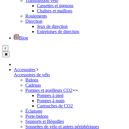
Transmission vélo
Cassettes et pignons
Chaînes et maillons
Roulements
Direction
Jeux de direction
Entretoises de direction
Blog
Accessoires
Accessoires de vélo
Bidons
Cadenas
Pompes et gonfleurs CO2
Pompes à pied
Pompes à main
Cartouches de CO2
Éclairage
Porte-bidons
Supports et Béquilles
Sonnettes de vélo et autres périphériques