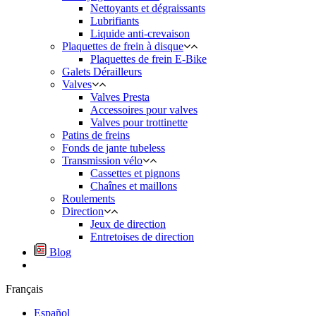
Nettoyants et dégraissants
Lubrifiants
Liquide anti-crevaison
Plaquettes de frein à disque
Plaquettes de frein E-Bike
Galets Dérailleurs
Valves
Valves Presta
Accessoires pour valves
Valves pour trottinette
Patins de freins
Fonds de jante tubeless
Transmission vélo
Cassettes et pignons
Chaînes et maillons
Roulements
Direction
Jeux de direction
Entretoises de direction
Blog
Français
Español