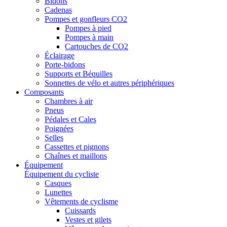
Bidons
Cadenas
Pompes et gonfleurs CO2
Pompes à pied
Pompes à main
Cartouches de CO2
Éclairage
Porte-bidons
Supports et Béquilles
Sonnettes de vélo et autres périphériques
Composants
Chambres à air
Pneus
Pédales et Cales
Poignées
Selles
Cassettes et pignons
Chaînes et maillons
Équipement
Équipement du cycliste
Casques
Lunettes
Vêtements de cyclisme
Cuissards
Vestes et gilets