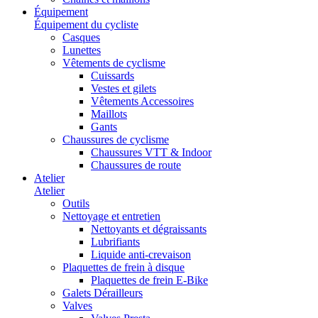
Équipement
Équipement du cycliste
Casques
Lunettes
Vêtements de cyclisme
Cuissards
Vestes et gilets
Vêtements Accessoires
Maillots
Gants
Chaussures de cyclisme
Chaussures VTT & Indoor
Chaussures de route
Atelier
Atelier
Outils
Nettoyage et entretien
Nettoyants et dégraissants
Lubrifiants
Liquide anti-crevaison
Plaquettes de frein à disque
Plaquettes de frein E-Bike
Galets Dérailleurs
Valves