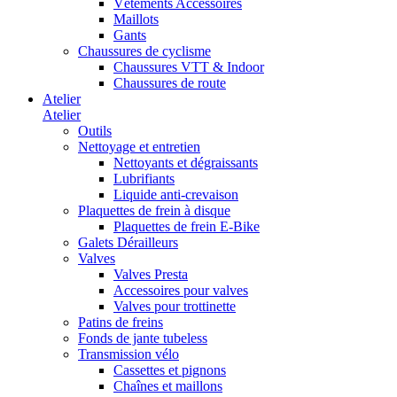
Vêtements Accessoires
Maillots
Gants
Chaussures de cyclisme
Chaussures VTT & Indoor
Chaussures de route
Atelier
Atelier
Outils
Nettoyage et entretien
Nettoyants et dégraissants
Lubrifiants
Liquide anti-crevaison
Plaquettes de frein à disque
Plaquettes de frein E-Bike
Galets Dérailleurs
Valves
Valves Presta
Accessoires pour valves
Valves pour trottinette
Patins de freins
Fonds de jante tubeless
Transmission vélo
Cassettes et pignons
Chaînes et maillons