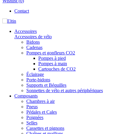
Wishlist (
0
)
Contact
Accessoires
Accessoires de vélo
Bidons
Cadenas
Pompes et gonfleurs CO2
Pompes à pied
Pompes à main
Cartouches de CO2
Éclairage
Porte-bidons
Supports et Béquilles
Sonnettes de vélo et autres périphériques
Composants
Chambres à air
Pneus
Pédales et Cales
Poignées
Selles
Cassettes et pignons
Chaînes et maillons