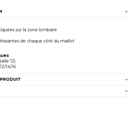
N
tiquées sur la zone lombaire
hissantes de chaque côté du maillot
ques
aille 12)
/12/14/16
 PRODUIT