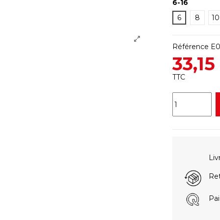
6-16
6
8
10
Référence
E0
33,15
TTC
Liv
Ret
Pai