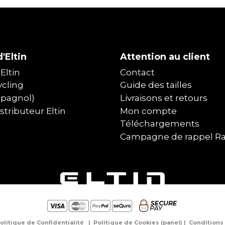
'Eltin
Attention au client
Eltin
Contact
cling
Guide des tailles
spagnol)
Livraisons et retours
tributeur Eltin
Mon compte
Téléchargements
Campagne de rappel R
olitique de Confidentialité
|
Politique de Cookies
(
panel
) |
Conditions