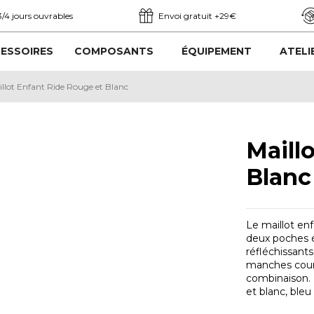
3/4 jours ouvrables
Envoi gratuit +29€
ESSOIRES
COMPOSANTS
ÉQUIPEMENT
ATELI
llot Enfant Ride Rouge et Blanc
Maill
Blanc
Le maillot en
deux poches él
réfléchissants
manches court
combinaison. D
et blanc, bleu