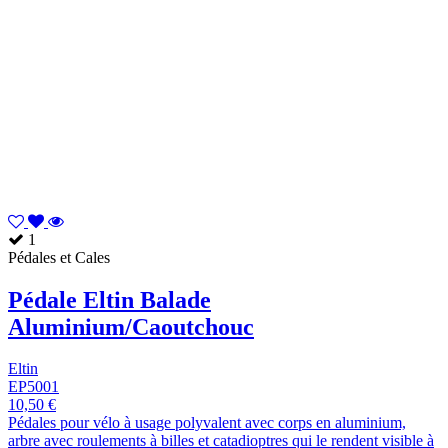
1
Pédales et Cales
Pédale Eltin Balade
Aluminium/Caoutchouc
Eltin
EP5001
10,50 €
Pédales pour vélo à usage polyvalent avec corps en aluminium,
arbre avec roulements à billes et catadioptres qui le rendent visible à