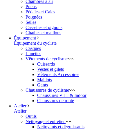
Chambres à air
Pneus
Pédales et Cales
Poignées
Selles
Cassettes et pignons
Chaînes et maillons
Équipement
Équipement du cycliste
Casques
Lunettes
Vêtements de cyclisme
Cuissards
Vestes et gilets
Vêtements Accessoires
Maillots
Gants
Chaussures de cyclisme
Chaussures VTT & Indoor
Chaussures de route
Atelier
Atelier
Outils
Nettoyage et entretien
Nettoyants et dégraissants