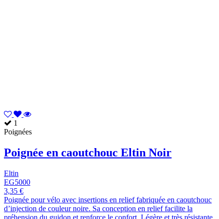
1
Poignées
Poignée en caoutchouc Eltin Noir
Eltin
EG5000
3,35 €
Poignée pour vélo avec insertions en relief fabriquée en caoutchouc
d’injection de couleur noire. Sa conception en relief facilite la
préhension du guidon et renforce le confort. Légère et très résistante.