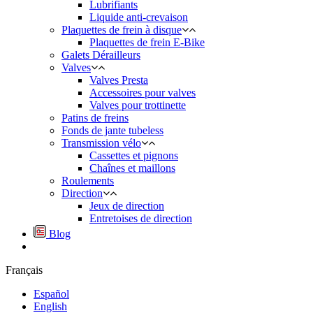
Lubrifiants
Liquide anti-crevaison
Plaquettes de frein à disque
Plaquettes de frein E-Bike
Galets Dérailleurs
Valves
Valves Presta
Accessoires pour valves
Valves pour trottinette
Patins de freins
Fonds de jante tubeless
Transmission vélo
Cassettes et pignons
Chaînes et maillons
Roulements
Direction
Jeux de direction
Entretoises de direction
Blog
Français
Español
English