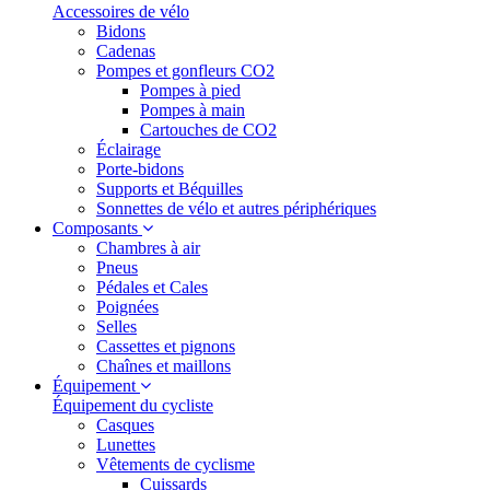
Accessoires de vélo
Bidons
Cadenas
Pompes et gonfleurs CO2
Pompes à pied
Pompes à main
Cartouches de CO2
Éclairage
Porte-bidons
Supports et Béquilles
Sonnettes de vélo et autres périphériques
Composants
Chambres à air
Pneus
Pédales et Cales
Poignées
Selles
Cassettes et pignons
Chaînes et maillons
Équipement
Équipement du cycliste
Casques
Lunettes
Vêtements de cyclisme
Cuissards