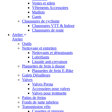
Vestes et gilets
Vêtements Accessoires
Maillots
Gants
Chaussures de cyclisme
Chaussures VTT & Indoor
Chaussures de route
Atelier
Atelier
Outils
Nettoyage et entretien
Nettoyants et dégraissants
Lubrifiants
Liquide anti-crevaison
Plaquettes de frein à disque
Plaquettes de frein E-Bike
Galets Dérailleurs
Valves
Valves Presta
Accessoires pour valves
Valves pour trottinette
Patins de freins
Fonds de jante tubeless
Transmission vélo
Cassettes et pignons