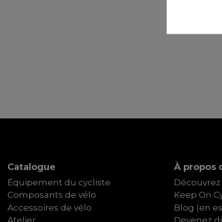
Catalogue
À propos d
Équipement du cycliste
Découvrez 
Composants de vélo
Keep On Cy
Accessoires de vélo
Blog (en e
Atelier
Devenez dis