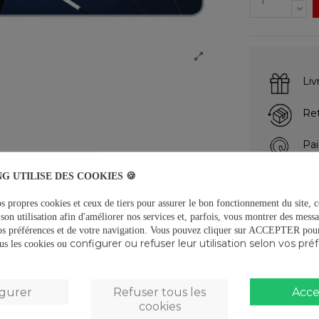
Liv
Ret
Pai
G UTILISE DES COOKIES 🍪
DESCRIPTIO
s propres cookies et ceux de tiers pour assurer le bon fonctionnement du site, c
son utilisation afin d'améliorer nos services et, parfois, vous montrer des messa
os préférences et de votre navigation.
Vous pouvez cliquer sur ACCEPTER pour 
Reflectantes p
configurer ou refuser leur utilisation selon vos pré
tous les cookies ou
Plástico Abs.
Cumple norma
igurer
Refuser tous les
Acce
Material refl
cookies