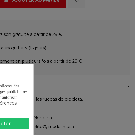
AJOUTER AU PANIER
raison gratuite à partir de 29 €
ours gratuits (15 jours)
ement en plusieurs fois à partir de 29 €
N
ollecter des
ges publicitaires
autoriser
ara los radios de las ruedas de bicicleta.
férences.
tiva seguridad Alemana.
pter
ectante 3M Scotchlite®, made in usa.