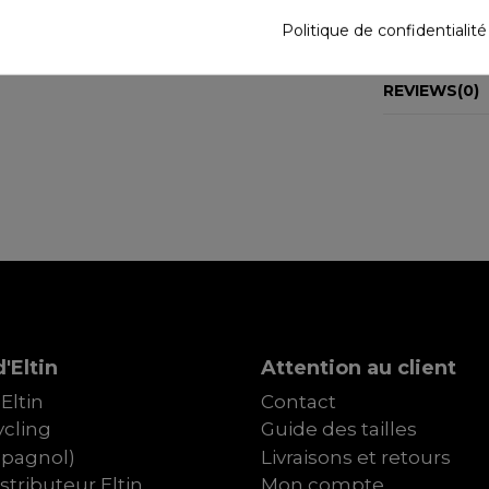
Índice de refl
Politique de confidentialit
DÉTAILS DU
REVIEWS
(0)
'Eltin
Attention au client
Eltin
Contact
cling
Guide des tailles
spagnol)
Livraisons et retours
tributeur Eltin
Mon compte