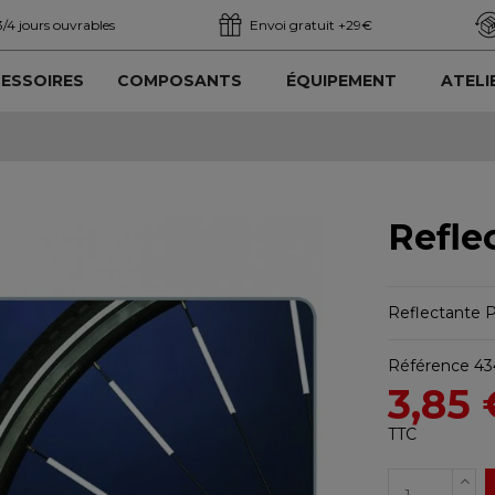
3/4 jours ouvrables
Envoi gratuit +29€
ESSOIRES
COMPOSANTS
ÉQUIPEMENT
ATELI
Refle
Reflectante P
Référence
43
3,85 
TTC