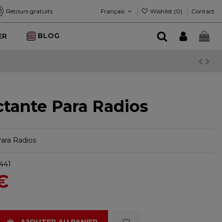
Français
Wishlist (
0
)
Retours gratuits
Contact
BLOG
ER
ctante Para Radios
ara Radios
441
€