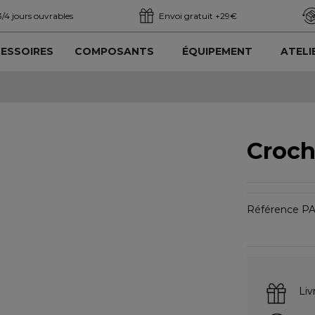
3/4 jours ouvrables
Envoi gratuit +29€
ESSOIRES
COMPOSANTS
ÉQUIPEMENT
ATELI
Croch
Référence
PA
Liv