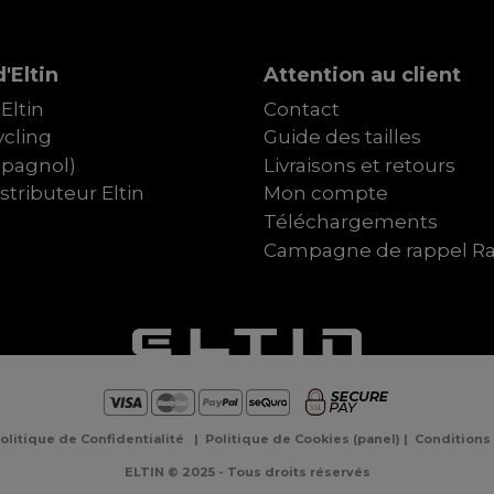
'Eltin
Attention au client
Eltin
Contact
cling
Guide des tailles
spagnol)
Livraisons et retours
tributeur Eltin
Mon compte
Téléchargements
Campagne de rappel R
olitique de Confidentialité
|
Politique de Cookies
(
panel
) |
Conditions
ELTIN © 2025 - Tous droits réservés