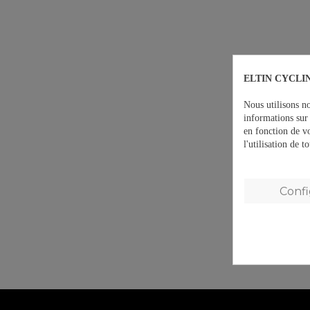
ELTIN CYCLIN
Nous utilisons no
informations sur 
en fonction de v
l'utilisation de 
Conf