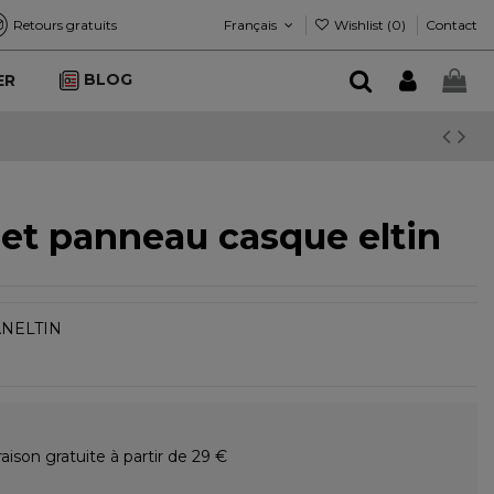
Français
Wishlist (
0
)
Retours gratuits
Contact
BLOG
ER
et panneau casque eltin
NELTIN
raison gratuite à partir de 29 €