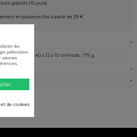
ours gratuits (15 jours)
ement en plusieurs fois à partir de 29 €
N
ollecter des
ges publicitaires
es :Dimensions : 40 x 12 x 10 cmPoids : 175 g.
autoriser
férences.
 PRODUIT
pter
é et de cookies