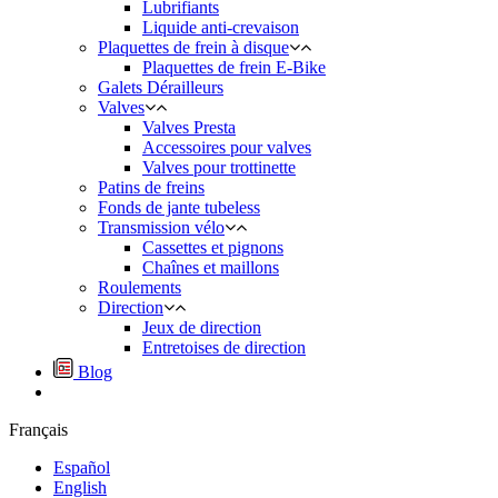
Lubrifiants
Liquide anti-crevaison
Plaquettes de frein à disque
Plaquettes de frein E-Bike
Galets Dérailleurs
Valves
Valves Presta
Accessoires pour valves
Valves pour trottinette
Patins de freins
Fonds de jante tubeless
Transmission vélo
Cassettes et pignons
Chaînes et maillons
Roulements
Direction
Jeux de direction
Entretoises de direction
Blog
Français
Español
English