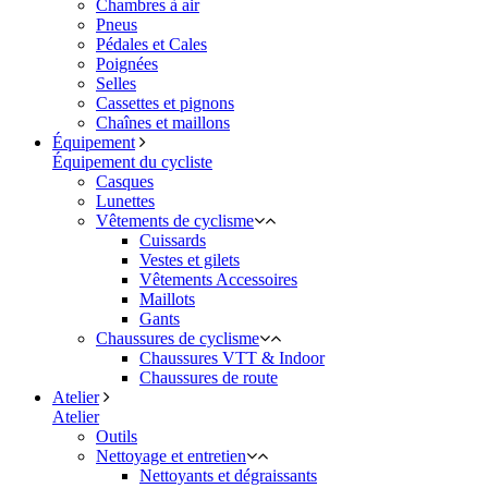
Chambres à air
Pneus
Pédales et Cales
Poignées
Selles
Cassettes et pignons
Chaînes et maillons
Équipement
Équipement du cycliste
Casques
Lunettes
Vêtements de cyclisme
Cuissards
Vestes et gilets
Vêtements Accessoires
Maillots
Gants
Chaussures de cyclisme
Chaussures VTT & Indoor
Chaussures de route
Atelier
Atelier
Outils
Nettoyage et entretien
Nettoyants et dégraissants