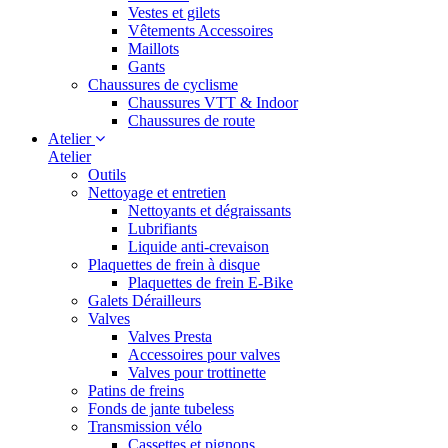
Vestes et gilets
Vêtements Accessoires
Maillots
Gants
Chaussures de cyclisme
Chaussures VTT & Indoor
Chaussures de route
Atelier
Atelier
Outils
Nettoyage et entretien
Nettoyants et dégraissants
Lubrifiants
Liquide anti-crevaison
Plaquettes de frein à disque
Plaquettes de frein E-Bike
Galets Dérailleurs
Valves
Valves Presta
Accessoires pour valves
Valves pour trottinette
Patins de freins
Fonds de jante tubeless
Transmission vélo
Cassettes et pignons