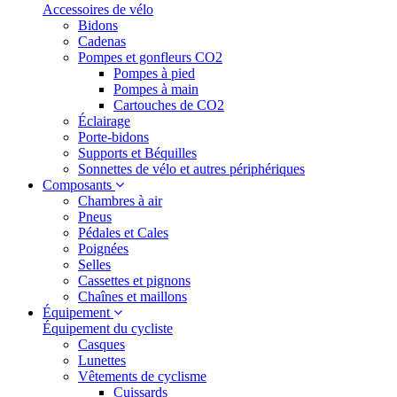
Accessoires de vélo
Bidons
Cadenas
Pompes et gonfleurs CO2
Pompes à pied
Pompes à main
Cartouches de CO2
Éclairage
Porte-bidons
Supports et Béquilles
Sonnettes de vélo et autres périphériques
Composants
Chambres à air
Pneus
Pédales et Cales
Poignées
Selles
Cassettes et pignons
Chaînes et maillons
Équipement
Équipement du cycliste
Casques
Lunettes
Vêtements de cyclisme
Cuissards