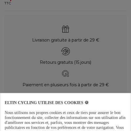
TTC
Livraison gratuite à partir de 29 €
Retours gratuits (15 jours)
Paiement en plusieurs fois à partir de 29 €
ELTIN CYCLING UTILISE DES COOKIES 🍪
DESCRIPTION
Nous utilisons nos propres cookies et ceux de tiers pour assurer le bon
Matériel: AluminiumFinition : Noir matPoids : 14g
fonctionnement du site, collecter des informations sur son utilisation afin
d'améliorer nos services et, parfois, vous montrer des messages
DÉTAILS DU PRODUIT
publicitaires en fonction de vos préférences et de votre navigation.
Vous