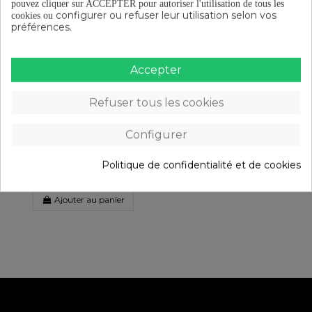
pouvez cliquer sur ACCEPTER pour autoriser l'utilisation de tous les
REVIEWS
(0)
configurer ou refuser leur utilisation selon vos
cookies ou
préférences.
Accepter
Les clients qui ont acheté ce produit ont
également acheté :
Refuser tous les cookies
Configurer
Entretoise en Aluminium 1-18
Politique de confidentialité et de cookies
- 10mm Noir Mat
3,50 €
Ajouter au panier