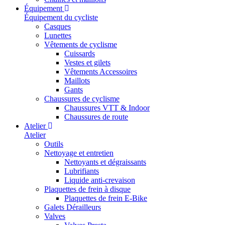
Équipement
Équipement du cycliste
Casques
Lunettes
Vêtements de cyclisme
Cuissards
Vestes et gilets
Vêtements Accessoires
Maillots
Gants
Chaussures de cyclisme
Chaussures VTT & Indoor
Chaussures de route
Atelier
Atelier
Outils
Nettoyage et entretien
Nettoyants et dégraissants
Lubrifiants
Liquide anti-crevaison
Plaquettes de frein à disque
Plaquettes de frein E-Bike
Galets Dérailleurs
Valves