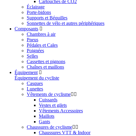
Cartouches de CO2
Éclairage
Porte-bidons
Supports et Béquilles
Sonnettes de vélo et autres périphériques
Composants
Chambres à air
Pneus
Pédales et Cales
Poignées
Selles
Cassettes et pignons
Chaînes et maillons
Équipement
Équipement du cycliste
Casques
Lunettes
Vêtements de cyclisme
Cuissards
Vestes et gilets
Vêtements Accessoires
Maillots
Gants
Chaussures de cyclisme
Chaussures VTT & Indoor