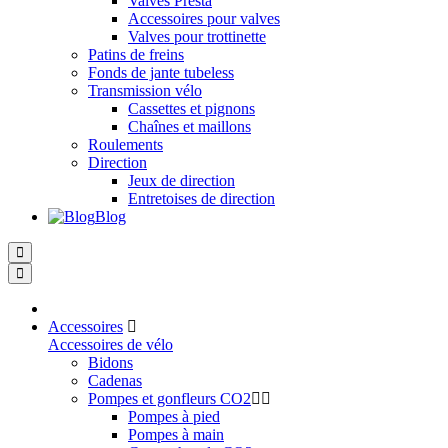
Valves Presta
Accessoires pour valves
Valves pour trottinette
Patins de freins
Fonds de jante tubeless
Transmission vélo
Cassettes et pignons
Chaînes et maillons
Roulements
Direction
Jeux de direction
Entretoises de direction
Blog
Accessoires
Accessoires de vélo
Bidons
Cadenas
Pompes et gonfleurs CO2
Pompes à pied
Pompes à main