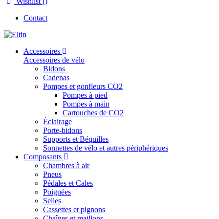
Wishlist (
)
Contact
Accessoires
Accessoires de vélo
Bidons
Cadenas
Pompes et gonfleurs CO2
Pompes à pied
Pompes à main
Cartouches de CO2
Éclairage
Porte-bidons
Supports et Béquilles
Sonnettes de vélo et autres périphériques
Composants
Chambres à air
Pneus
Pédales et Cales
Poignées
Selles
Cassettes et pignons
Chaînes et maillons