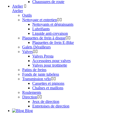
Chaussures de route
Atelier
Atelier
Outils
Nettoyage et entretien
Nettoyants et dégraissants
Lubrifiants
Liquide anti-crevaison
Plaquettes de frein à disque
Plaquettes de frein E-Bike
Galets Dérailleurs
Valves
Valves Presta
Accessoires pour valves
Valves pour trottinette
Patins de freins
Fonds de jante tubeless
Transmission vélo
Cassettes et pignons
Chaînes et maillons
Roulements
Direction
Jeux de direction
Entretoises de direction
Blog