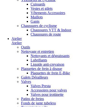
Cuissards
Vestes et gilets
Vêtements Accessoires
Maillots
Gants
Chaussures de cyclisme
Chaussures VTT & Indoor
Chaussures de route
Atelier
Atelier
Outils
Nettoyage et entretien
Nettoyants et dégraissants
Lubrifiants
Liquide anti-crevaison
Plaquettes de frein à disque
Plaquettes de frein E-Bike
Galets Dérailleurs
Valves
Valves Presta
Accessoires pour valves
Valves pour trottinette
Patins de freins
Fonds de jante tubeless