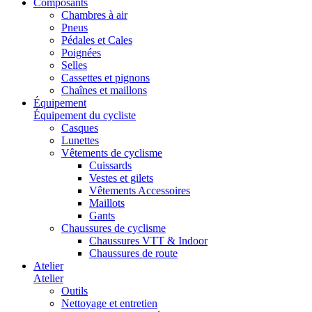
Composants
Chambres à air
Pneus
Pédales et Cales
Poignées
Selles
Cassettes et pignons
Chaînes et maillons
Équipement
Équipement du cycliste
Casques
Lunettes
Vêtements de cyclisme
Cuissards
Vestes et gilets
Vêtements Accessoires
Maillots
Gants
Chaussures de cyclisme
Chaussures VTT & Indoor
Chaussures de route
Atelier
Atelier
Outils
Nettoyage et entretien