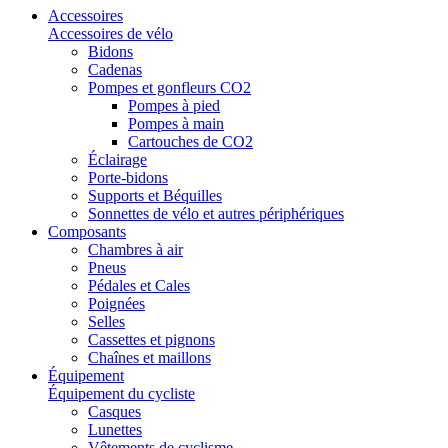
Accessoires
Accessoires de vélo
Bidons
Cadenas
Pompes et gonfleurs CO2
Pompes à pied
Pompes à main
Cartouches de CO2
Éclairage
Porte-bidons
Supports et Béquilles
Sonnettes de vélo et autres périphériques
Composants
Chambres à air
Pneus
Pédales et Cales
Poignées
Selles
Cassettes et pignons
Chaînes et maillons
Équipement
Équipement du cycliste
Casques
Lunettes
Vêtements de cyclisme