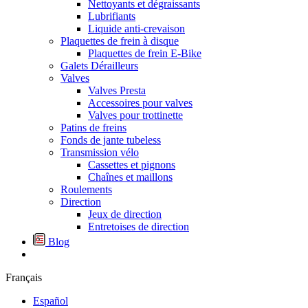
Nettoyants et dégraissants
Lubrifiants
Liquide anti-crevaison
Plaquettes de frein à disque
Plaquettes de frein E-Bike
Galets Dérailleurs
Valves
Valves Presta
Accessoires pour valves
Valves pour trottinette
Patins de freins
Fonds de jante tubeless
Transmission vélo
Cassettes et pignons
Chaînes et maillons
Roulements
Direction
Jeux de direction
Entretoises de direction
Blog
Français
Español