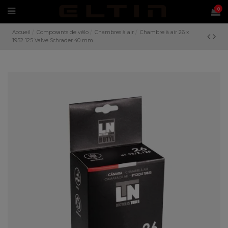
0
Accueil
Composants de vélo
Chambres à air
Chambre à air 26 x
1952 125 Valve Schrader 40 mm