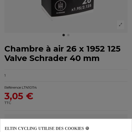
Chambre à air 26 x 1952 125
Valve Schrader 40 mm
1
Référence
LTN10114
3,05 €
TTC
ELTIN CYCLING UTILISE DES COOKIES 🍪