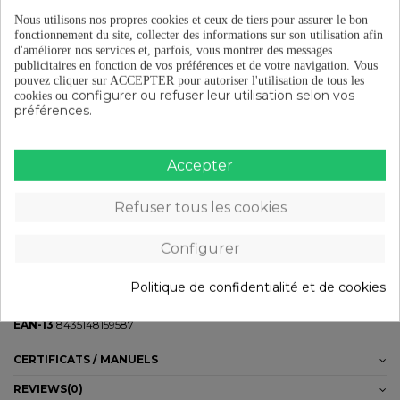
Nous utilisons nos propres cookies et ceux de tiers pour assurer le bon
Livraison gratuite à partir de 29 €
fonctionnement du site, collecter des informations sur son utilisation afin
d'améliorer nos services et, parfois, vous montrer des messages
publicitaires en fonction de vos préférences et de votre navigation.
Vous
pouvez cliquer sur ACCEPTER pour autoriser l'utilisation de tous les
Retours gratuits (15 jours)
configurer ou refuser leur utilisation selon vos
cookies ou
préférences.
Paiement en plusieurs fois à partir de 29 €
Accepter
Refuser tous les cookies
DÉTAILS DU PRODUIT
Configurer
Diamètre
26"
Politique de confidentialité et de cookies
Type de valve
Válvula Schrader
EAN-13
8435148159587
CERTIFICATS / MANUELS
REVIEWS
(0)