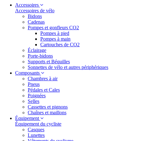
Accessoires
Accessoires de vélo
Bidons
Cadenas
Pompes et gonfleurs CO2
Pompes à pied
Pompes à main
Cartouches de CO2
Éclairage
Porte-bidons
Supports et Béquilles
Sonnettes de vélo et autres périphériques
Composants
Chambres à air
Pneus
Pédales et Cales
Poignées
Selles
Cassettes et pignons
Chaînes et maillons
Équipement
Équipement du cycliste
Casques
Lunettes
Vêtements de cyclisme