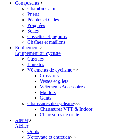
Composants
Chambres à air
Pneus
Pédales et Cales
Poignées
Selles
Cassettes et pignons
Chaînes et maillons
Équipement
Équipement du cycliste
Casques
Lunettes
Vêtements de cyclisme
Cuissards
Vestes et gilets
Vêtements Accessoires
Maillots
Gants
Chaussures de cyclisme
Chaussures VTT & Indoor
Chaussures de route
Atelier
Atelier
Outils
Nettoyage et entretien