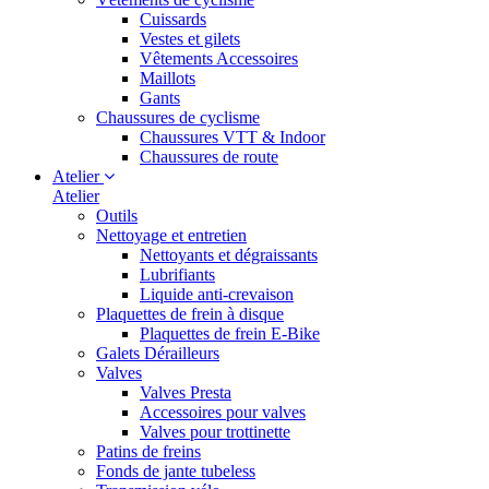
Cuissards
Vestes et gilets
Vêtements Accessoires
Maillots
Gants
Chaussures de cyclisme
Chaussures VTT & Indoor
Chaussures de route
Atelier
Atelier
Outils
Nettoyage et entretien
Nettoyants et dégraissants
Lubrifiants
Liquide anti-crevaison
Plaquettes de frein à disque
Plaquettes de frein E-Bike
Galets Dérailleurs
Valves
Valves Presta
Accessoires pour valves
Valves pour trottinette
Patins de freins
Fonds de jante tubeless