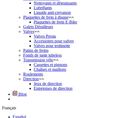
Nettoyants et dégraissants
Lubrifiants
Liquide anti-crevaison
Plaquettes de frein à disque
Plaquettes de frein E-Bike
Galets Dérailleurs
Valves
Valves Presta
Accessoires pour valves
Valves pour trottinette
Patins de freins
Fonds de jante tubeless
Transmission vélo
Cassettes et pignons
Chaînes et maillons
Roulements
Direction
Jeux de direction
Entretoises de direction
Blog
Français
Español