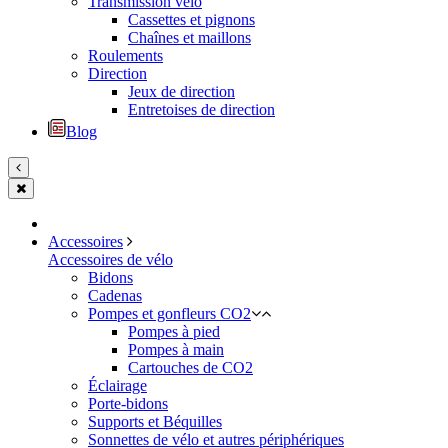
Transmission vélo
Cassettes et pignons
Chaînes et maillons
Roulements
Direction
Jeux de direction
Entretoises de direction
Blog
Accessoires
Accessoires de vélo
Bidons
Cadenas
Pompes et gonfleurs CO2
Pompes à pied
Pompes à main
Cartouches de CO2
Éclairage
Porte-bidons
Supports et Béquilles
Sonnettes de vélo et autres périphériques