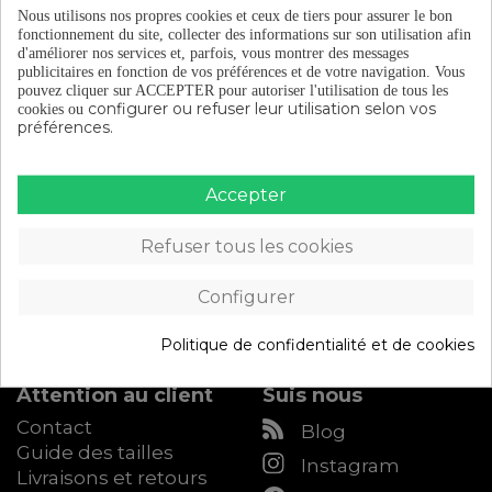
Nous utilisons nos propres cookies et ceux de tiers pour assurer le bon
fonctionnement du site, collecter des informations sur son utilisation afin
d'améliorer nos services et, parfois, vous montrer des messages
publicitaires en fonction de vos préférences et de votre navigation.
Vous
pouvez cliquer sur ACCEPTER pour autoriser l'utilisation de tous les
configurer ou refuser leur utilisation selon vos
cookies ou
préférences.
Accepter
Catalogue
À propos d'Eltin
Équipement du
Découvrez Eltin
Refuser tous les cookies
cycliste
Keep On Cycling
Composants de vélo
Blog (en espagnol)
Configurer
Accessoires de vélo
Devenez distributeur
Atelier
Eltin
Politique de confidentialité et de cookies
Accès B2B
Attention au client
Suis nous
Contact
Blog
Guide des tailles
Instagram
Livraisons et retours