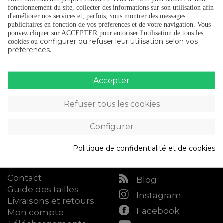
fonctionnement du site, collecter des informations sur son utilisation afin
d'améliorer nos services et, parfois, vous montrer des messages
publicitaires en fonction de vos préférences et de votre navigation.
Vous
pouvez cliquer sur ACCEPTER pour autoriser l'utilisation de tous les
configurer ou refuser leur utilisation selon vos
cookies ou
préférences.
Catalogue
À propos d'Eltin
Accepter
Équipement du
Découvrez Eltin
cycliste
Refuser tous les cookies
Keep On Cycling
Composants de vélo
Blog (en espagnol)
Accessoires de vélo
Configurer
Devenez distributeur
Atelier
Eltin
Accès B2B
Politique de confidentialité et de cookies
Attention au client
Suis nous
Contact
Blog
Guide des tailles
Instagram
Livraisons et retours
Facebook
Mon compte