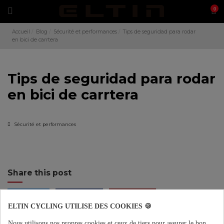
0
Accueil
Blog
Sécurité et performances
Tips de seguridad para rodar
en bici de carrtera
Tips de seguridad para rodar
en bici de carrtera
Sécurité et performances
Share this post
TWITTER
FACEBOOK
PINTEREST
ELTIN CYCLING UTILISE DES COOKIES 🍪
Nous utilisons nos propres cookies et ceux de tiers pour assurer le bon