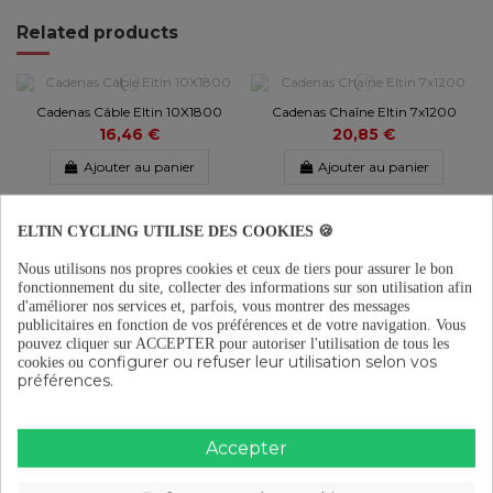
Related products
Cadenas Câble Eltin 10X1800
Cadenas Chaîne Eltin 7x1200
16,46 €
20,85 €
Ajouter au panier
Ajouter au panier
ELTIN CYCLING UTILISE DES COOKIES 🍪
Cadenas pliable Eltin
Cadenas enroulable à
Nous utilisons nos propres cookies et ceux de tiers pour assurer le bon
28,56 €
combinaison 70x1000
fonctionnement du site, collecter des informations sur son utilisation afin
13,15 €
d'améliorer nos services et, parfois, vous montrer des messages
publicitaires en fonction de vos préférences et de votre navigation.
Vous
Ajouter au panier
Ajouter au panier
pouvez cliquer sur ACCEPTER pour autoriser l'utilisation de tous les
configurer ou refuser leur utilisation selon vos
cookies ou
préférences.
Cadenas spirale Eltin 10x1800
Accepter
à fixation
8,75 €