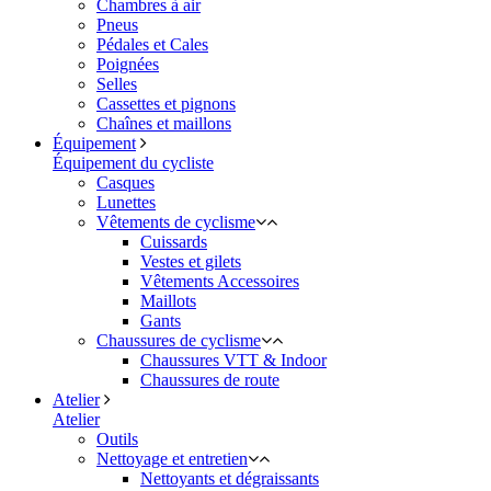
Chambres à air
Pneus
Pédales et Cales
Poignées
Selles
Cassettes et pignons
Chaînes et maillons
Équipement
Équipement du cycliste
Casques
Lunettes
Vêtements de cyclisme
Cuissards
Vestes et gilets
Vêtements Accessoires
Maillots
Gants
Chaussures de cyclisme
Chaussures VTT & Indoor
Chaussures de route
Atelier
Atelier
Outils
Nettoyage et entretien
Nettoyants et dégraissants