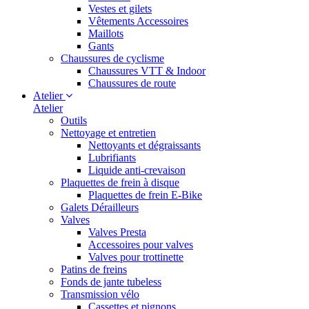
Vestes et gilets
Vêtements Accessoires
Maillots
Gants
Chaussures de cyclisme
Chaussures VTT & Indoor
Chaussures de route
Atelier
Atelier
Outils
Nettoyage et entretien
Nettoyants et dégraissants
Lubrifiants
Liquide anti-crevaison
Plaquettes de frein à disque
Plaquettes de frein E-Bike
Galets Dérailleurs
Valves
Valves Presta
Accessoires pour valves
Valves pour trottinette
Patins de freins
Fonds de jante tubeless
Transmission vélo
Cassettes et pignons