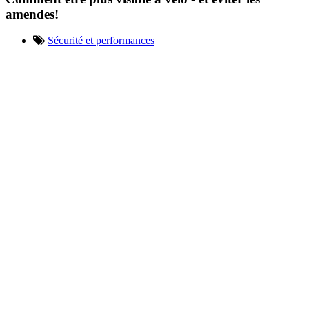
amendes!
Sécurité et performances
Utilises-tu des lumières sur ton
vélo ? Les utilises-tu
correctement ? Sais-tu si elles
sont obligatoires ou quelles
amendes tu pourrais recevoir si
tu ne les as pas ? Nous
répondons à toutes tes questions
et t’expliquons comment
améliorer ta visibilité à vélo et
te rendre plus visible pour les
autres usagers de la route, y
compris les piétons.