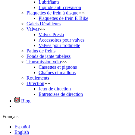
Lubrifiants
Liquide anti-crevaison
Plaquettes de frein à disque
Plaquettes de frein E-Bike
Galets Dérailleurs
Valves
Valves Presta
Accessoires pour valves
Valves pour trottinette
Patins de freins
Fonds de jante tubeless
Transmission vélo
Cassettes et pignons
Chaînes et maillons
Roulements
Direction
Jeux de direction
Entretoises de direction
Blog
Français
Español
English