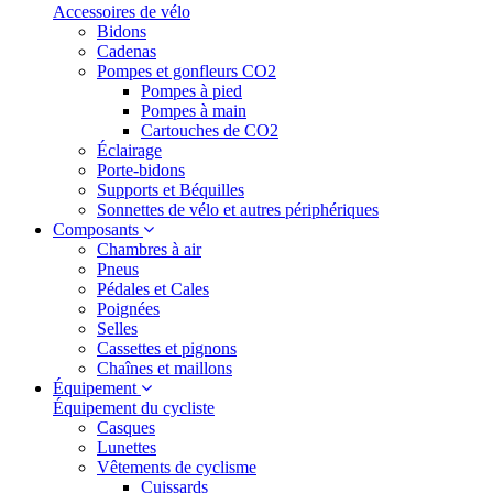
Accessoires de vélo
Bidons
Cadenas
Pompes et gonfleurs CO2
Pompes à pied
Pompes à main
Cartouches de CO2
Éclairage
Porte-bidons
Supports et Béquilles
Sonnettes de vélo et autres périphériques
Composants
Chambres à air
Pneus
Pédales et Cales
Poignées
Selles
Cassettes et pignons
Chaînes et maillons
Équipement
Équipement du cycliste
Casques
Lunettes
Vêtements de cyclisme
Cuissards