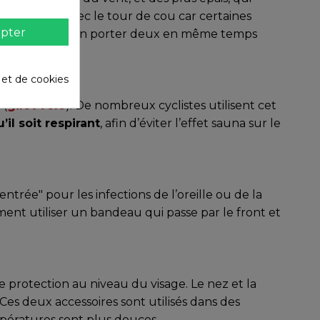
n ressenti avec le tour de cou car certaines
pter
. Tu peux même en porter deux en même temps
é et de cookies
e
(
gilet vélo
).
De nombreux cyclistes utilisent cet
il soit respirant
, afin d’éviter l’effet sauna sur le
ntrée" pour les infections de l’oreille ou de la
ment utiliser un bandeau qui passe par le front et
e protection au niveau du visage. Le nez et la
es deux accessoires sont utilisés dans des
empératures sont plus douces.