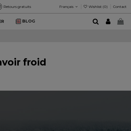
Français
Wishlist (
0
)
Retours gratuits
Contact
BLOG
ER
voir froid