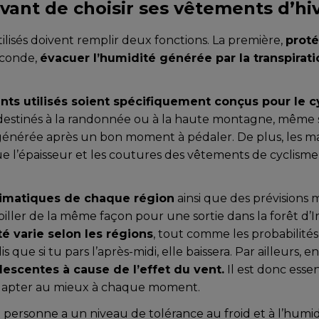
vant de choisir ses vêtements d’hi
tilisés doivent remplir deux fonctions. La première,
proté
econde,
évacuer l’humidité générée par la transpirati
nts utilisés soient spécifiquement conçus pour le 
stinés à la randonnée ou à la haute montagne, même s’il
générée après un bon moment à pédaler. De plus, les ma
ue l’épaisseur et les coutures des vêtements de cyclisme 
climatiques de chaque région
ainsi que des prévisions
’habiller de la même façon pour une sortie dans la forêt d
é varie selon les régions
, tout comme les probabilités
ue si tu pars l’après-midi, elle baissera. Par ailleurs, e
escentes à cause de l’effet du vent.
Il est donc essen
’adapter au mieux à chaque moment.
 personne a un niveau de tolérance au froid et à l’humid