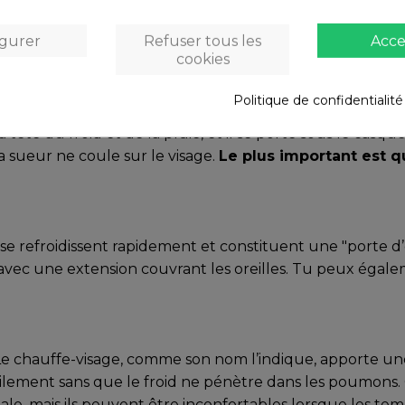
ette zone. En fonction de ta tolérance au froid et de to
igurer
Refuser tous les
Acce
encent à transpirer tu choisiras un type ou un autre
cookies
Politique de confidentialit
 tête du froid et de la pluie, et il se porte sous le casqu
la sueur ne coule sur le visage.
Le plus important est qu’
 se refroidissent rapidement et constituent une "porte d’e
r avec une extension couvrant les oreilles. Tu peux égale
s. Le chauffe-visage, comme son nom l’indique, apporte un
ilement sans que le froid ne pénètre dans les poumons. C
male, mais ils peuvent être inconfortables lorsque les t