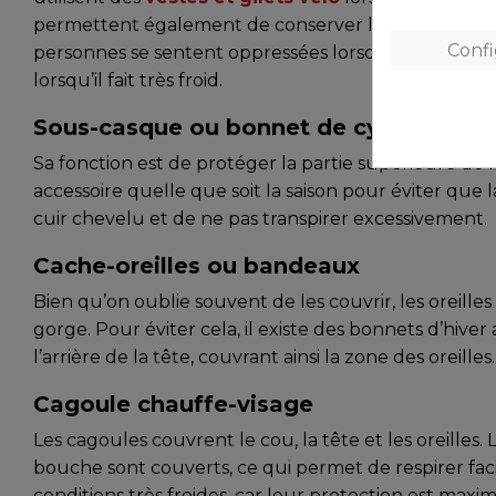
permettent également de conserver la chaleur dans c
Conf
personnes se sentent oppressées lorsqu’elles comm
lorsqu’il fait très froid.
Sous-casque ou bonnet de cyclisme
Sa fonction est de protéger la partie supérieure de la
accessoire quelle que soit la saison pour éviter que 
cuir chevelu et de ne pas transpirer excessivement.
Cache-oreilles ou bandeaux
Bien qu’on oublie souvent de les couvrir, les oreilles
gorge. Pour éviter cela, il existe des bonnets d’hive
l’arrière de la tête, couvrant ainsi la zone des oreilles.
Cagoule chauffe-visage
Les cagoules couvrent le cou, la tête et les oreille
bouche sont couverts, ce qui permet de respirer fac
conditions très froides, car leur protection est maxi