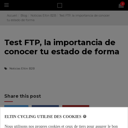
0
Accueil
Blog
Noticias Eltin B2B
Test FTP, la importancia de conocer
tu estado de forma
Test FTP, la importancia de
conocer tu estado de forma
Noticias Eltin B2B
Share this post
TWITTER
FACEBOOK
PINTEREST
ELTIN CYCLING UTILISE DES COOKIES 🍪
Nous utilisons nos propres cookies et ceux de tiers pour assurer le bon