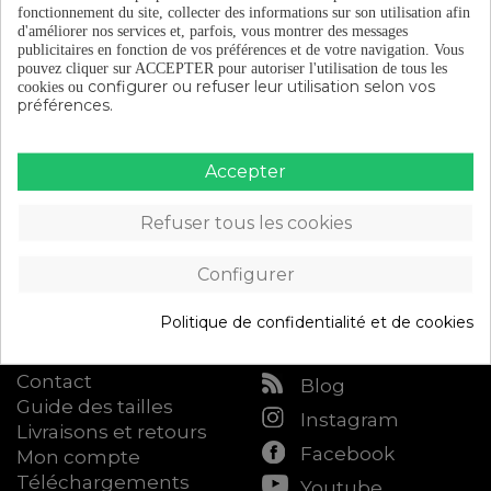
fonctionnement du site, collecter des informations sur son utilisation afin
d'améliorer nos services et, parfois, vous montrer des messages
publicitaires en fonction de vos préférences et de votre navigation.
Vous
pouvez cliquer sur ACCEPTER pour autoriser l'utilisation de tous les
configurer ou refuser leur utilisation selon vos
cookies ou
préférences.
Catalogue
À propos d'Eltin
Accepter
Équipement du
Découvrez Eltin
cycliste
Keep On Cycling
Refuser tous les cookies
Composants de vélo
Blog (en espagnol)
Accessoires de vélo
Devenez distributeur
Configurer
Atelier
Eltin
Accès B2B
Politique de confidentialité et de cookies
Attention au client
Suis nous
Contact
Blog
Guide des tailles
Instagram
Livraisons et retours
Facebook
Mon compte
Téléchargements
Youtube