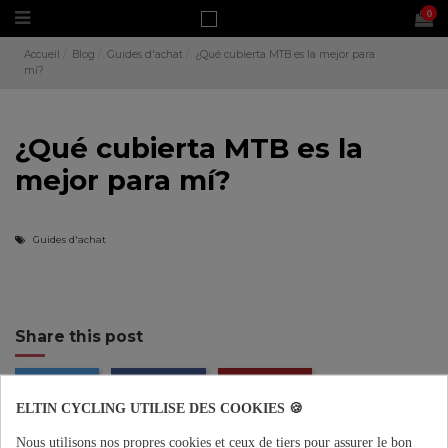
0
Accueil
Blog
Guides d'achat
¿Qué cubierta MTB es la mejor para
mí?
¿Qué cubierta MTB es la
mejor para mí?
Guides d'achat
Share this post
TWITTER
FACEBOOK
PINTEREST
ELTIN CYCLING UTILISE DES COOKIES 🍪
Nous utilisons nos propres cookies et ceux de tiers pour assurer le bon