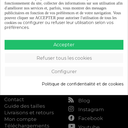
fonctionnement du site, collecter des informations sur son utilisation afin
d'améliorer nos services et, parfois, vous montrer des messages
publicitaires en fonction de vos préférences et de votre navigation.
Vous
pouvez cliquer sur ACCEPTER pour autoriser l'utilisation de tous les
configurer ou refuser leur utilisation selon vos
cookies ou
préférences.
Catalogue
À propos d'Eltin
Accepter
Équipement du
Découvrez Eltin
cycliste
Keep On Cycling
Refuser tous les cookies
Composants de vélo
Blog (en espagnol)
Accessoires de vélo
Devenez distributeur
Configurer
Atelier
Eltin
Accès B2B
Politique de confidentialité et de cookies
Attention au client
Suis nous
Contact
Blog
Guide des tailles
Instagram
Livraisons et retours
Facebook
Mon compte
Téléchargements
Youtube