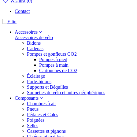
Wishlist (
0
)
Contact
Accessoires
Accessoires de vélo
Bidons
Cadenas
Pompes et gonfleurs CO2
Pompes à pied
Pompes à main
Cartouches de CO2
Éclairage
Porte-bidons
Supports et Béquilles
Sonnettes de vélo et autres périphériques
Composants
Chambres à air
Pneus
Pédales et Cales
Poignées
Selles
Cassettes et pignons
Chaînes et maillons