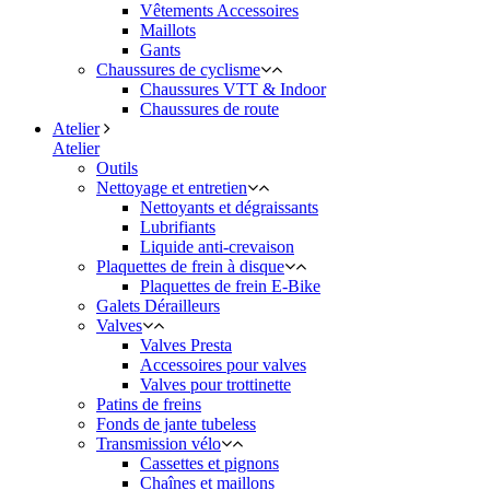
Vêtements Accessoires
Maillots
Gants
Chaussures de cyclisme
Chaussures VTT & Indoor
Chaussures de route
Atelier
Atelier
Outils
Nettoyage et entretien
Nettoyants et dégraissants
Lubrifiants
Liquide anti-crevaison
Plaquettes de frein à disque
Plaquettes de frein E-Bike
Galets Dérailleurs
Valves
Valves Presta
Accessoires pour valves
Valves pour trottinette
Patins de freins
Fonds de jante tubeless
Transmission vélo
Cassettes et pignons
Chaînes et maillons