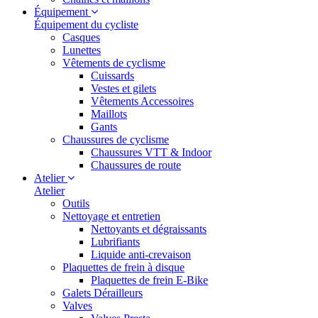
Équipement
Équipement du cycliste
Casques
Lunettes
Vêtements de cyclisme
Cuissards
Vestes et gilets
Vêtements Accessoires
Maillots
Gants
Chaussures de cyclisme
Chaussures VTT & Indoor
Chaussures de route
Atelier
Atelier
Outils
Nettoyage et entretien
Nettoyants et dégraissants
Lubrifiants
Liquide anti-crevaison
Plaquettes de frein à disque
Plaquettes de frein E-Bike
Galets Dérailleurs
Valves