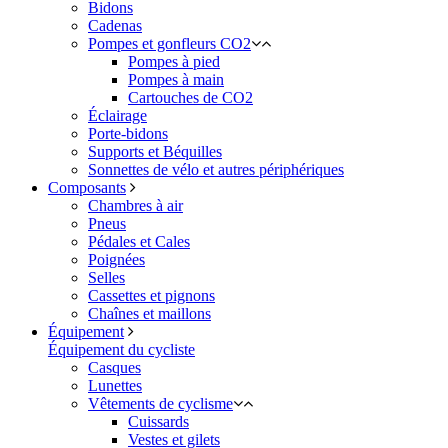
Bidons
Cadenas
Pompes et gonfleurs CO2
Pompes à pied
Pompes à main
Cartouches de CO2
Éclairage
Porte-bidons
Supports et Béquilles
Sonnettes de vélo et autres périphériques
Composants
Chambres à air
Pneus
Pédales et Cales
Poignées
Selles
Cassettes et pignons
Chaînes et maillons
Équipement
Équipement du cycliste
Casques
Lunettes
Vêtements de cyclisme
Cuissards
Vestes et gilets