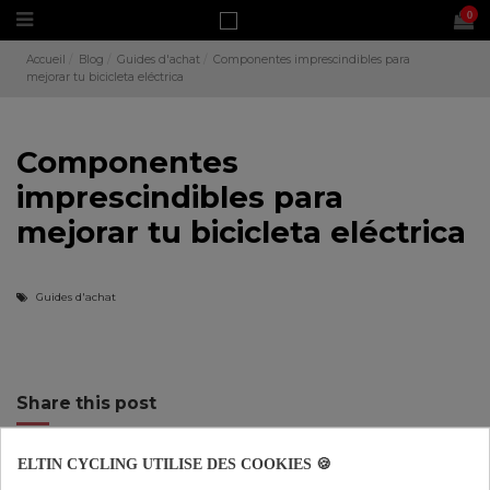
0
Accueil
Blog
Guides d'achat
Componentes imprescindibles para
mejorar tu bicicleta eléctrica
Componentes
imprescindibles para
mejorar tu bicicleta eléctrica
Guides d'achat
Share this post
TWITTER
FACEBOOK
PINTEREST
ELTIN CYCLING UTILISE DES COOKIES 🍪