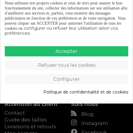
Nous utilisons nos propres cookies et ceux de tiers pour assurer le bon
fonctionnement du site, collecter des informations sur son utilisation afin
d'améliorer nos services et, parfois, vous montrer des messages
publicitaires en fonction de vos préférences et de votre navigation.
Vous
pouvez cliquer sur ACCEPTER pour autoriser l'utilisation de tous les
configurer ou refuser leur utilisation selon vos
cookies ou
préférences.
Accepter
Catalogue
À propos d'Eltin
Équipement du
Découvrez Eltin
Refuser tous les cookies
cycliste
Keep On Cycling
Composants de vélo
Blog (en espagnol)
Configurer
Accessoires de vélo
Devenez distributeur
Atelier
Eltin
Politique de confidentialité et de cookies
Accès B2B
Attention au client
Suis nous
Contact
Blog
Guide des tailles
Instagram
Livraisons et retours
Facebook