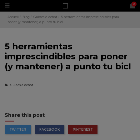
0
Accueil
Blog
Guides d'achat
5 herramientas imprescindibles para
poner (y mantener) a punto tu bicI
5 herramientas
imprescindibles para poner
(y mantener) a punto tu bicI
Guides d'achat
Share this post
TWITTER
FACEBOOK
PINTEREST