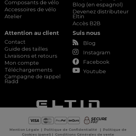
Composants de vélo
Blog (en espagnol)
Accessoires de vélo
Devenez distributeur
Atelier
Eltin
Accès B2B
Attention au client
Suis nous
Contact
Blog
Guide des tailles
Instagram
Livraisons et retours
Facebook
Mon compte
Téléchargements
Youtube
Campagne de rappel
Radd
Mention Légale
|
Politique de Confidentialité
|
Politique de
Cookies
(
panel
) |
Conditions Générales de vente