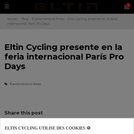
0
Accueil
Blog
Événements et foires
Eltin Cycling presente en la feria
internacional París Pro Days
Eltin Cycling presente en la
feria internacional París Pro
Days
Événements et foires
Share this post
TWITTER
FACEBOOK
PINTEREST
ELTIN CYCLING UTILISE DES COOKIES 🍪