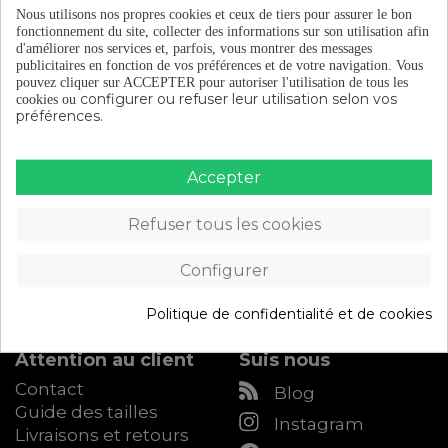
Nous utilisons nos propres cookies et ceux de tiers pour assurer le bon
fonctionnement du site, collecter des informations sur son utilisation afin
d'améliorer nos services et, parfois, vous montrer des messages
publicitaires en fonction de vos préférences et de votre navigation.
Vous
pouvez cliquer sur ACCEPTER pour autoriser l'utilisation de tous les
configurer ou refuser leur utilisation selon vos
cookies ou
préférences.
Accepter
Catalogue
À propos d'Eltin
Équipement du
Découvrez Eltin
Refuser tous les cookies
cycliste
Keep On Cycling
Composants de vélo
Blog (en espagnol)
Configurer
Accessoires de vélo
Devenez distributeur
Atelier
Eltin
Politique de confidentialité et de cookies
Accès B2B
Attention au client
Suis nous
Contact
Blog
Guide des tailles
Instagram
Livraisons et retours