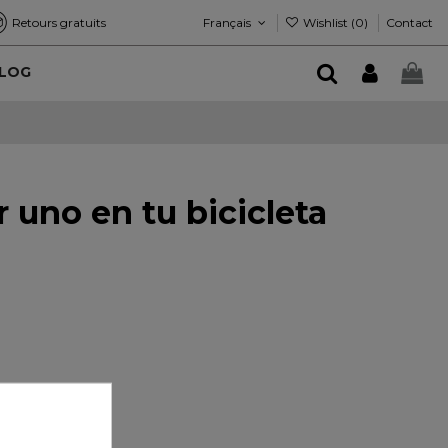
Français
Wishlist (
0
)
Retours gratuits
Contact
LOG
r uno en tu bicicleta