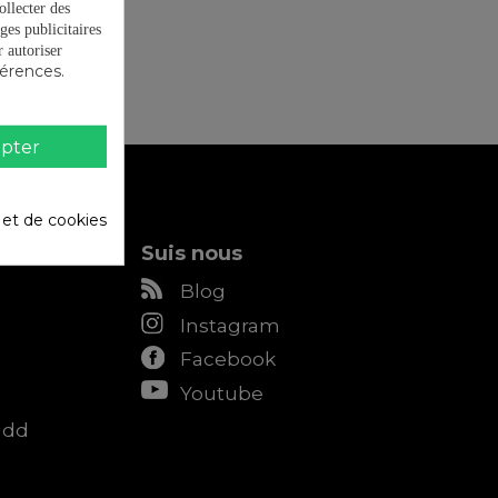
ollecter des
ges publicitaires
autoriser
férences.
pter
é et de cookies
Suis nous
Blog
Instagram
Facebook
Youtube
add