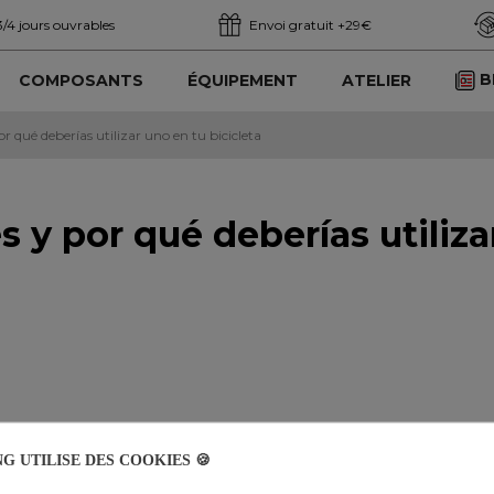
3/4 jours ouvrables
Envoi gratuit +29€
B
COMPOSANTS
ÉQUIPEMENT
ATELIER
or qué deberías utilizar uno en tu bicicleta
es y por qué deberías utiliza
G UTILISE DES COOKIES 🍪