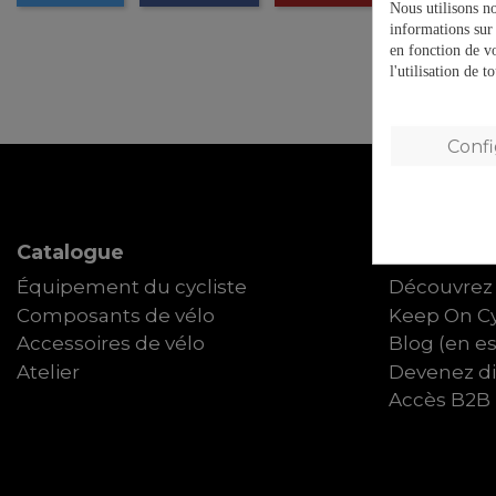
Nous utilisons no
informations sur 
en fonction de v
l'utilisation de 
Conf
Catalogue
À propos d
Équipement du cycliste
Découvrez 
Composants de vélo
Keep On Cy
Accessoires de vélo
Blog (en e
Atelier
Devenez dis
Accès B2B