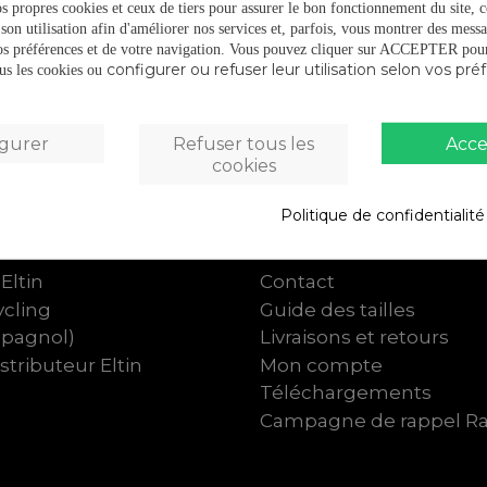
s propres cookies et ceux de tiers pour assurer le bon fonctionnement du site, c
son utilisation afin d'améliorer nos services et, parfois, vous montrer des messa
os préférences et de votre navigation.
Vous pouvez cliquer sur ACCEPTER pour 
configurer ou refuser leur utilisation selon vos pré
tous les cookies ou
igurer
Refuser tous les
Acce
cookies
Politique de confidentialit
'Eltin
Attention au client
Eltin
Contact
cling
Guide des tailles
spagnol)
Livraisons et retours
tributeur Eltin
Mon compte
Téléchargements
Campagne de rappel R