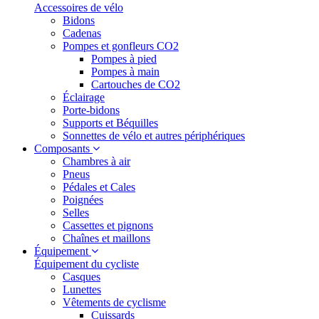
Accessoires de vélo
Bidons
Cadenas
Pompes et gonfleurs CO2
Pompes à pied
Pompes à main
Cartouches de CO2
Éclairage
Porte-bidons
Supports et Béquilles
Sonnettes de vélo et autres périphériques
Composants
Chambres à air
Pneus
Pédales et Cales
Poignées
Selles
Cassettes et pignons
Chaînes et maillons
Équipement
Équipement du cycliste
Casques
Lunettes
Vêtements de cyclisme
Cuissards