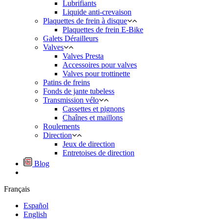
Lubrifiants
Liquide anti-crevaison
Plaquettes de frein à disque
Plaquettes de frein E-Bike
Galets Dérailleurs
Valves
Valves Presta
Accessoires pour valves
Valves pour trottinette
Patins de freins
Fonds de jante tubeless
Transmission vélo
Cassettes et pignons
Chaînes et maillons
Roulements
Direction
Jeux de direction
Entretoises de direction
Blog
Français
Español
English