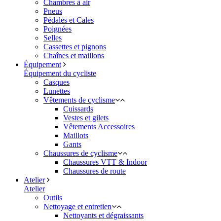
Chambres à air
Pneus
Pédales et Cales
Poignées
Selles
Cassettes et pignons
Chaînes et maillons
Équipement
Équipement du cycliste
Casques
Lunettes
Vêtements de cyclisme
Cuissards
Vestes et gilets
Vêtements Accessoires
Maillots
Gants
Chaussures de cyclisme
Chaussures VTT & Indoor
Chaussures de route
Atelier
Atelier
Outils
Nettoyage et entretien
Nettoyants et dégraissants