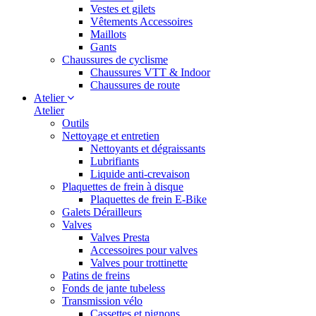
Vestes et gilets
Vêtements Accessoires
Maillots
Gants
Chaussures de cyclisme
Chaussures VTT & Indoor
Chaussures de route
Atelier
Atelier
Outils
Nettoyage et entretien
Nettoyants et dégraissants
Lubrifiants
Liquide anti-crevaison
Plaquettes de frein à disque
Plaquettes de frein E-Bike
Galets Dérailleurs
Valves
Valves Presta
Accessoires pour valves
Valves pour trottinette
Patins de freins
Fonds de jante tubeless
Transmission vélo
Cassettes et pignons