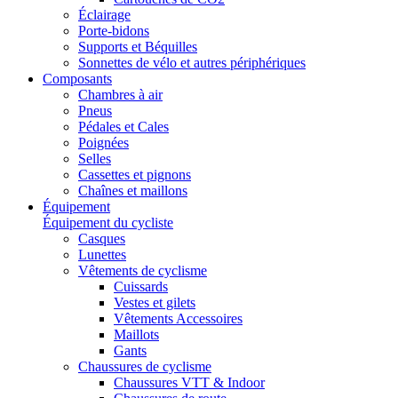
Éclairage
Porte-bidons
Supports et Béquilles
Sonnettes de vélo et autres périphériques
Composants
Chambres à air
Pneus
Pédales et Cales
Poignées
Selles
Cassettes et pignons
Chaînes et maillons
Équipement
Équipement du cycliste
Casques
Lunettes
Vêtements de cyclisme
Cuissards
Vestes et gilets
Vêtements Accessoires
Maillots
Gants
Chaussures de cyclisme
Chaussures VTT & Indoor