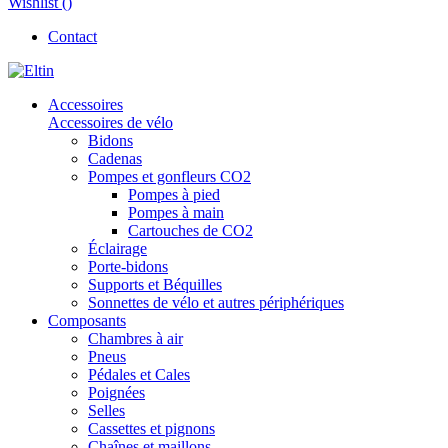
Wishlist (
)
Contact
Accessoires
Accessoires de vélo
Bidons
Cadenas
Pompes et gonfleurs CO2
Pompes à pied
Pompes à main
Cartouches de CO2
Éclairage
Porte-bidons
Supports et Béquilles
Sonnettes de vélo et autres périphériques
Composants
Chambres à air
Pneus
Pédales et Cales
Poignées
Selles
Cassettes et pignons
Chaînes et maillons