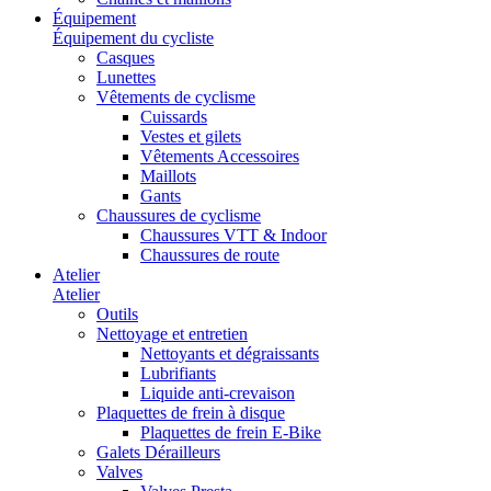
Équipement
Équipement du cycliste
Casques
Lunettes
Vêtements de cyclisme
Cuissards
Vestes et gilets
Vêtements Accessoires
Maillots
Gants
Chaussures de cyclisme
Chaussures VTT & Indoor
Chaussures de route
Atelier
Atelier
Outils
Nettoyage et entretien
Nettoyants et dégraissants
Lubrifiants
Liquide anti-crevaison
Plaquettes de frein à disque
Plaquettes de frein E-Bike
Galets Dérailleurs
Valves