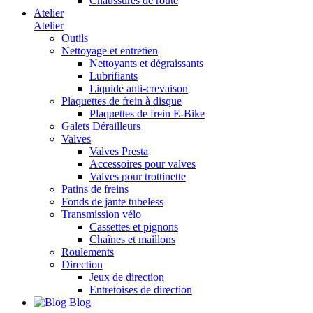
Chaussures de route
Atelier
Atelier
Outils
Nettoyage et entretien
Nettoyants et dégraissants
Lubrifiants
Liquide anti-crevaison
Plaquettes de frein à disque
Plaquettes de frein E-Bike
Galets Dérailleurs
Valves
Valves Presta
Accessoires pour valves
Valves pour trottinette
Patins de freins
Fonds de jante tubeless
Transmission vélo
Cassettes et pignons
Chaînes et maillons
Roulements
Direction
Jeux de direction
Entretoises de direction
Blog